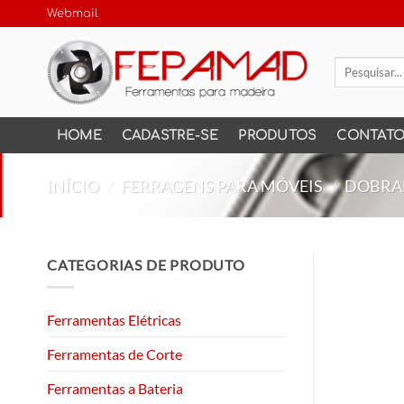
Skip
Webmail
to
content
Pesquisar
por:
HOME
CADASTRE-SE
PRODUTOS
CONTAT
INÍCIO
/
FERRAGENS PARA MÓVEIS
/
DOBRA
CATEGORIAS DE PRODUTO
Ferramentas Elétricas
Ferramentas de Corte
Ferramentas a Bateria