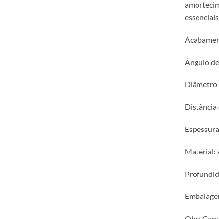
amortecim
essenciais
Acabamen
Ângulo de
Diâmetro
Distância 
Espessura
Material: 
Profundi
Embalagem
Obs: Capa