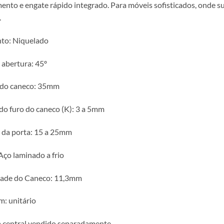
ento e engate rápido integrado. Para móveis sofisticados, onde s
.
to: Niquelado
 abertura: 45º
 do caneco: 35mm
do furo do caneco (K): 3 a 5mm
 da porta: 15 a 25mm
Aço laminado a frio
dade do Caneco: 11,3mm
: unitário
 central vendido separadamente.