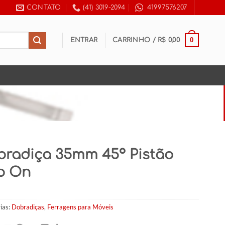
CONTATO
(41) 3019-2094
41997576207
0
ENTRAR
CARRINHO /
R$
0,00
bradiça 35mm 45º Pistão
p On
ias:
Dobradiças
,
Ferragens para Móveis