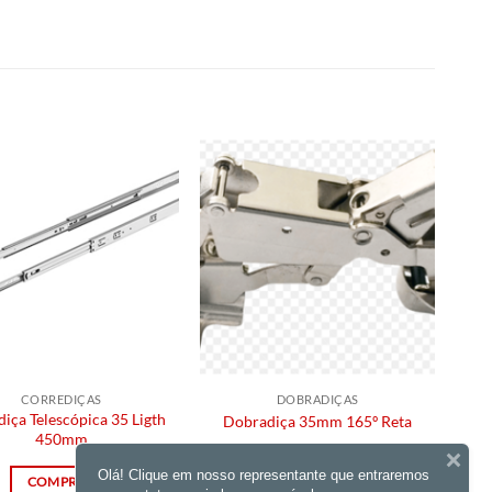
CORREDIÇAS
DOBRADIÇAS
iça Telescópica 35 Ligth
Dobradiça 35mm 165º Reta
450mm
COMPRAR
Olá! Clique em nosso representante que entraremos
COMPRAR