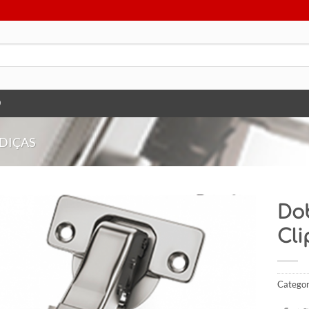
O
DIÇAS
Do
Cli
Categor