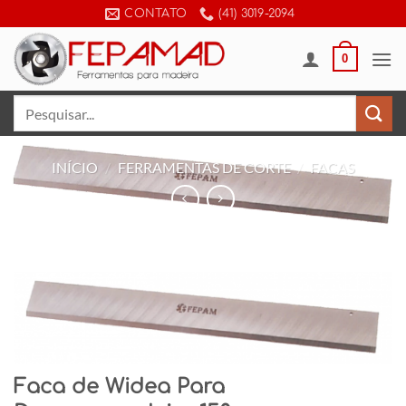
Skip
CONTATO
(41) 3019-2094
to
content
0
Pesquisar
por:
INÍCIO
/
FERRAMENTAS DE CORTE
/
FACAS
Faca de Widea Para