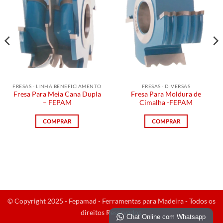
FRESAS - LINHA BENEFICIAMENTO
FRESAS - DIVERSAS
Fresa Para Meia Cana Dupla
Fresa Para Moldura de
– FEPAM
Cimalha -FEPAM
COMPRAR
COMPRAR
© Copyright 2025 - Fepamad - Ferramentas para Madeira - Todos os
direitos Reservados.
Chat Online com Whatsapp