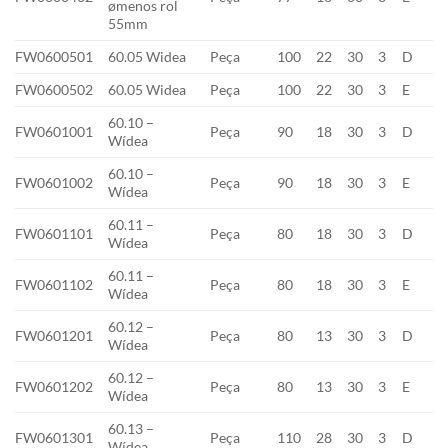
ømenos rol
55mm
FW0600501
60.05 Widea
Peça
100
22
30
3
D
FW0600502
60.05 Widea
Peça
100
22
30
3
E
60.10 –
FW0601001
Peça
90
18
30
3
D
Wídea
60.10 –
FW0601002
Peça
90
18
30
3
E
Wídea
60.11 –
FW0601101
Peça
80
18
30
3
D
Wídea
60.11 –
FW0601102
Peça
80
18
30
3
E
Wídea
60.12 –
FW0601201
Peça
80
13
30
3
D
Wídea
60.12 –
FW0601202
Peça
80
13
30
3
E
Wídea
60.13 –
FW0601301
Peça
110
28
30
3
D
Wídea