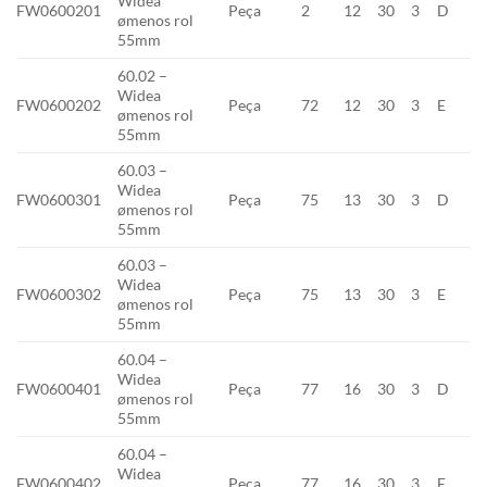
Widea
FW0600201
Peça
2
12
30
3
D
ømenos rol
55mm
60.02 –
Widea
FW0600202
Peça
72
12
30
3
E
ømenos rol
55mm
60.03 –
Widea
FW0600301
Peça
75
13
30
3
D
ømenos rol
55mm
60.03 –
Widea
FW0600302
Peça
75
13
30
3
E
ømenos rol
55mm
60.04 –
Widea
FW0600401
Peça
77
16
30
3
D
ømenos rol
55mm
60.04 –
Widea
FW0600402
Peça
77
16
30
3
E