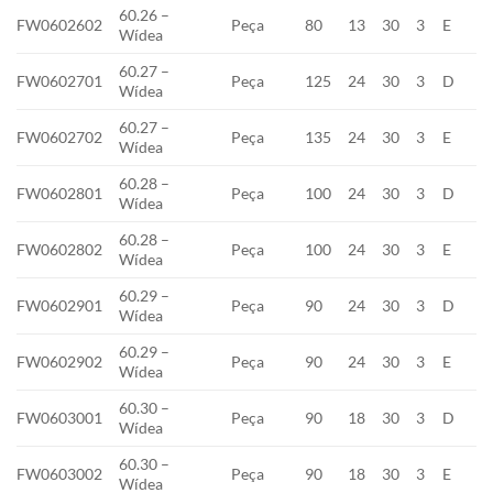
60.26 –
FW0602602
Peça
80
13
30
3
E
Wídea
60.27 –
FW0602701
Peça
125
24
30
3
D
Wídea
60.27 –
FW0602702
Peça
135
24
30
3
E
Wídea
60.28 –
FW0602801
Peça
100
24
30
3
D
Wídea
60.28 –
FW0602802
Peça
100
24
30
3
E
Wídea
60.29 –
FW0602901
Peça
90
24
30
3
D
Wídea
60.29 –
FW0602902
Peça
90
24
30
3
E
Wídea
60.30 –
FW0603001
Peça
90
18
30
3
D
Wídea
60.30 –
FW0603002
Peça
90
18
30
3
E
Wídea