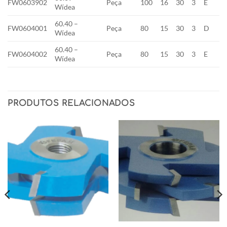
FW0603902
Peça
100
16
30
3
E
Wídea
60.40 –
FW0604001
Peça
80
15
30
3
D
Wídea
60.40 –
FW0604002
Peça
80
15
30
3
E
Wídea
PRODUTOS RELACIONADOS