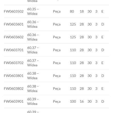
Wídea
60.35 –
FW0603502
Peça
80
18
30
3
E
Wídea
60.36 –
FW0603601
Peça
125
28
30
3
D
Wídea
60.36 –
FW0603602
Peça
125
28
30
3
E
Wídea
60.37 –
FW0603701
Peça
110
28
30
3
D
Wídea
60.37 –
FW0603702
Peça
110
28
30
3
E
Wídea
60.38 –
FW0603801
Peça
110
28
30
3
D
Wídea
60.38 –
FW0603802
Peça
110
28
30
3
E
Widea
60.39 –
FW0603901
Peça
100
16
30
3
D
Wídea
60.39 –