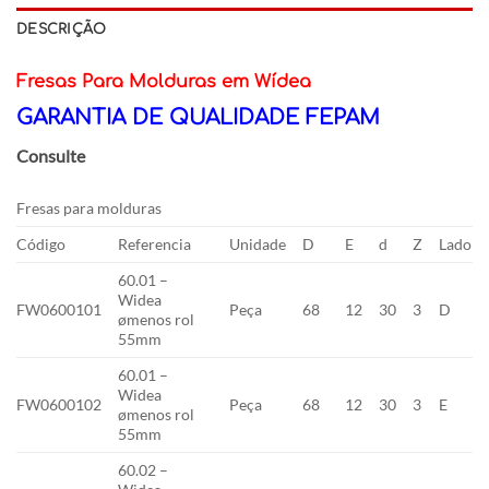
DESCRIÇÃO
Fresas Para Molduras em Wídea
GARANTIA DE QUALIDADE FEPAM
Consulte
Fresas para molduras
Código
Referencia
Unidade
D
E
d
Z
Lado
60.01 –
Widea
FW0600101
Peça
68
12
30
3
D
ømenos rol
55mm
60.01 –
Widea
FW0600102
Peça
68
12
30
3
E
ømenos rol
55mm
60.02 –