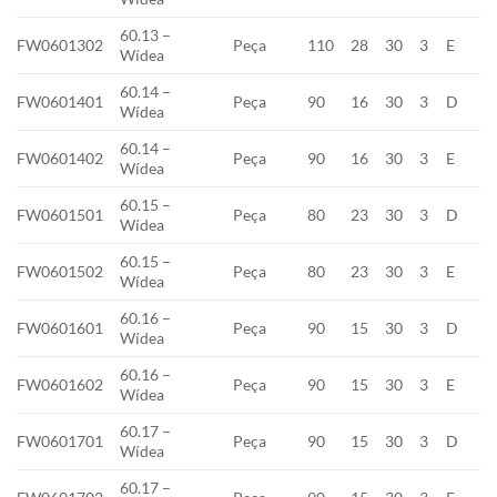
60.13 –
FW0601302
Peça
110
28
30
3
E
Wídea
60.14 –
FW0601401
Peça
90
16
30
3
D
Wídea
60.14 –
FW0601402
Peça
90
16
30
3
E
Wídea
60.15 –
FW0601501
Peça
80
23
30
3
D
Wídea
60.15 –
FW0601502
Peça
80
23
30
3
E
Wídea
60.16 –
FW0601601
Peça
90
15
30
3
D
Wídea
60.16 –
FW0601602
Peça
90
15
30
3
E
Wídea
60.17 –
FW0601701
Peça
90
15
30
3
D
Wídea
60.17 –