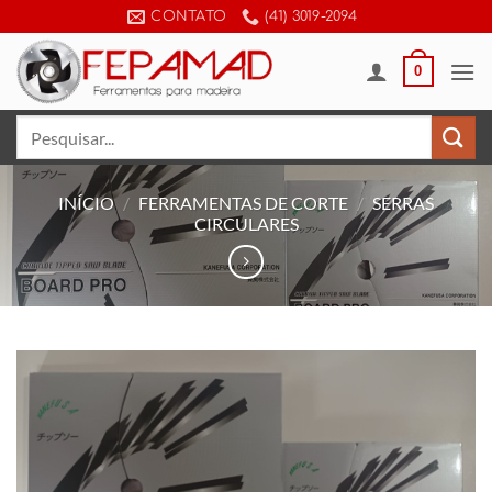
Skip
CONTATO
(41) 3019-2094
to
content
0
Pesquisar
por:
INÍCIO
/
FERRAMENTAS DE CORTE
/
SERRAS
CIRCULARES