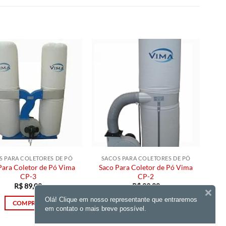
S PARA COLETORES DE PÓ
SACOS PARA COLETORES DE PÓ
Para Coletor de Pó Vima
Saco Para Coletor de Pó Vima
CP-3
CP-2
R$
89,00
R$
89,00
Olá! Clique em nosso representante que entraremos
COMPRAR
COMPRAR
em contato o mais breve possível.