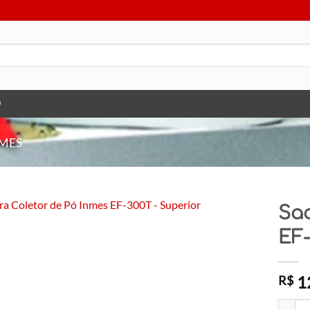
O
MES
Sac
EF-
1
R$
Saco Pa