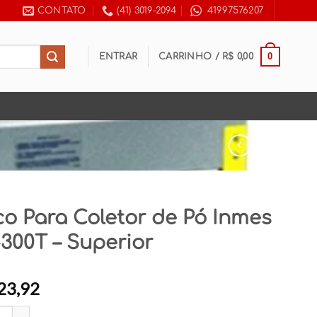
CONTATO
(41) 3019-2094
41997576207
0
ENTRAR
CARRINHO /
R$
0,00
o Para Coletor de Pó Inmes
300T – Superior
23,92
ra Coletor de Pó Inmes EF-300T - Superior quantidade