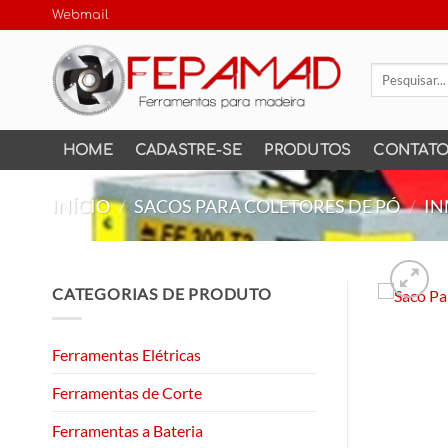
Skip
Webmail
to
content
Pesquisar
por:
HOME
CADASTRE-SE
PRODUTOS
CONTAT
INÍCIO
/
SACOS PARA COLETORES DE PÓ
/
IN
CATEGORIAS DE PRODUTO
Ferramentas Elétricas
Ferramentas de Corte
Ferramentas a Bateria