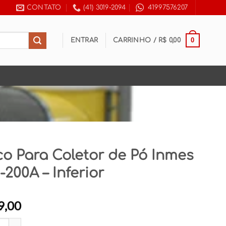
CONTATO
(41) 3019-2094
41997576207
0
ENTRAR
CARRINHO /
R$
0,00
o Para Coletor de Pó Inmes
200A – Inferior
9,00
ra Coletor de Pó Inmes EM-200A - Inferior quantidade