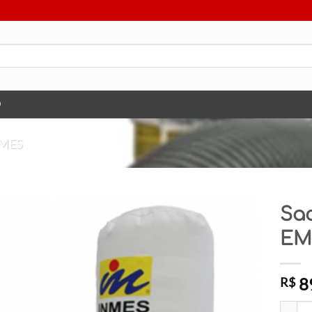
O
MES
Sac
EM-
8
R$
Saco Pa