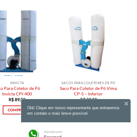
INVICTA
SACOS PARA COLETORES DE PÓ
co Para Coletor de Pó
Saco Para Coletor de Pó Vima
Invicta CPI-400
CP-5 – Inferior
R$
89,00
R$
99,00
Olá! Clique em nosso representante que entraremos
COMPRAR
COMPRAR
em contato o mais breve possível.
Atendimento