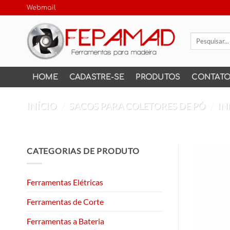
Skip
Webmail
to
content
Pesquisar
por:
HOME
CADASTRE-SE
PRODUTOS
CONTAT
INÍCIO
/
SACOS PARA COLETORES DE PÓ
/
IN
CATEGORIAS DE PRODUTO
Ferramentas Elétricas
Ferramentas de Corte
Ferramentas a Bateria