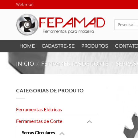
Skip
Webmail
to
content
Pesquisar
por:
HOME
CADASTRE-SE
PRODUTOS
CONTAT
INÍCIO
/
FERRAMENTAS DE CORTE
/
SERRAS
CATEGORIAS DE PRODUTO
Ferramentas Elétricas
Ferramentas de Corte
Serras Circulares