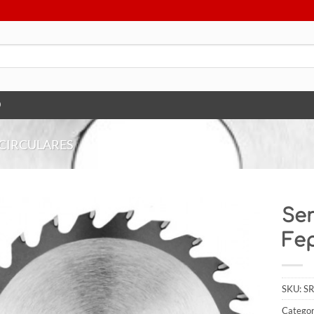
O
 CIRCULARES
Se
Fe
SKU:
SR
Categor