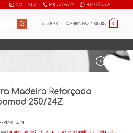
CONTATO
(41) 3019-2094
41997576207
0
ENTRAR
CARRINHO /
R$
0,00
rra Madeira Reforçada
pamad 250/24Z
-FPM-250/24
ias:
Ferramentas de Corte
,
Serra para Corte Longitudinal Reforçadas
,