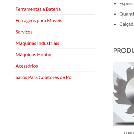
Espess
Ferramentas a Bateria
Quanti
Ferragens para Móveis
Calçad
Serviços
Máquinas Industriais
PROD
Máquinas Hobby
Acessórios
Sacos Para Coletores de Pó
NTAS DE CORTE
CONJUNTO PARA SECCIONADORAS
FERR