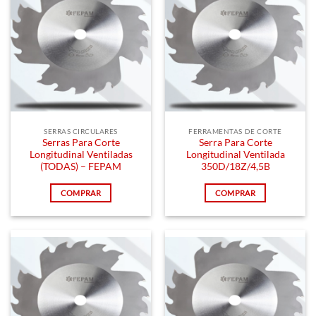
SERRAS CIRCULARES
FERRAMENTAS DE CORTE
Serras Para Corte
Serra Para Corte
Longitudinal Ventiladas
Longitudinal Ventilada
(TODAS) – FEPAM
350D/18Z/4,5B
COMPRAR
COMPRAR