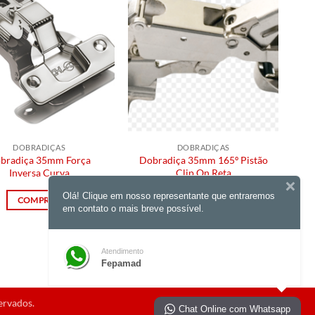
DOBRADIÇAS
DOBRADIÇAS
bradiça 35mm Força
Dobradiça 35mm 165º Pistão
Inversa Curva
Clip On Reta
Olá! Clique em nosso representante que entraremos
COMPRAR
COMPRAR
em contato o mais breve possível.
Atendimento
Fepamad
ervados.
Chat Online com Whatsapp