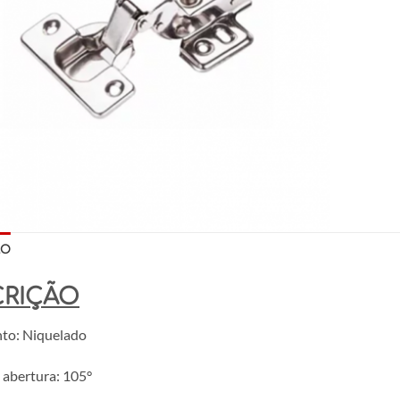
ÃO
CRIÇÃO
to: Niquelado
 abertura: 105°