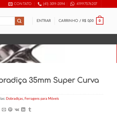
CONTATO
(41) 3019-2094
41997576207
0
ENTRAR
CARRINHO /
R$
0,00
bradiça 35mm Super Curva
ias:
Dobradiças
,
Ferragens para Móveis