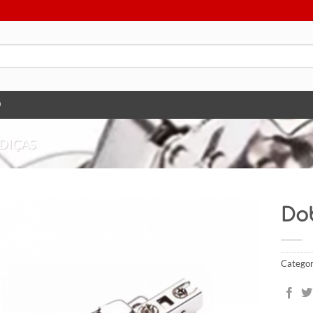
O
DIÇAS
Do
Categor