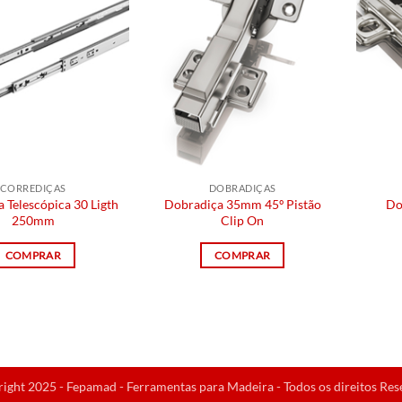
CORREDIÇAS
DOBRADIÇAS
 Telescópica 30 Ligth
Dobradiça 35mm 45º Pistão
Do
250mm
Clip On
COMPRAR
COMPRAR
ight 2025 - Fepamad - Ferramentas para Madeira - Todos os direitos Res