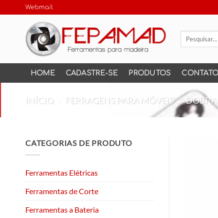
Skip
Webmail
to
content
Pesquisar
por:
HOME
CADASTRE-SE
PRODUTOS
CONTAT
INÍCIO
/
FERRAGENS PARA MÓVEIS
/
DOBRA
CATEGORIAS DE PRODUTO
Ferramentas Elétricas
Ferramentas de Corte
Ferramentas a Bateria