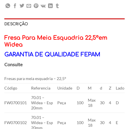
DESCRIÇÃO
Fresa Para Meia Esquadria 22,5°em
Widea
GARANTIA DE QUALIDADE FEPAM
Consulte
Fresas para meia esquadria – 22,5°
Código
Referencia
Unidade
D
M
d
Z
Lado
70.01 –
Max
FW0700101
Widea – Esp
Peça
100
30
4
D
18
20mm
70.01 –
Max
FW0700102
Widea – Esp
Peça
100
30
4
E
18
20mm